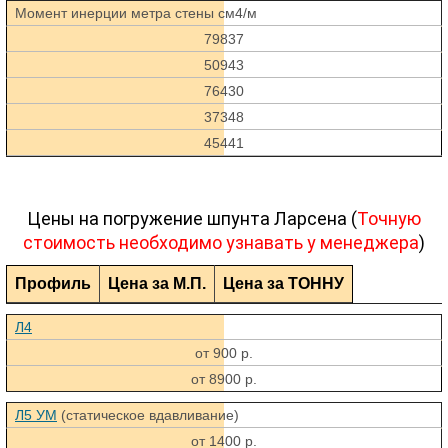
Момент инерции метра стены см4/м
79837
50943
76430
37348
45441
Цены на погружение шпунта Ларсена (
Точную
стоимость необходимо узнавать у менеджера
)
Профиль
Цена за М.П.
Цена за ТОННУ
Л4
от 900 р.
от 8900 р.
Л5 УМ
(статическое вдавливание)
от 1400 р.