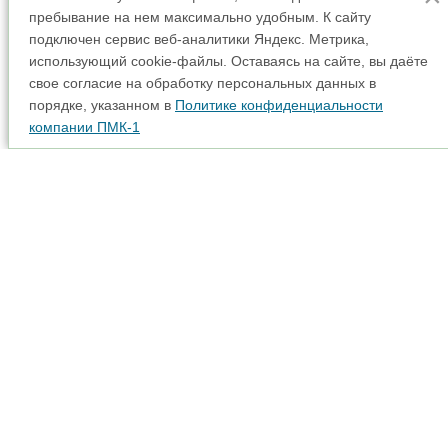
пребывание на нем максимально удобным. К cайту
подключен сервис веб-аналитики Яндекс. Метрика,
использующий cookie-файлы. Оставаясь на сайте, вы даёте
свое согласие на обработку персональных данных в
порядке, указанном в
Политике конфиденциальности
компании ПМК-1
Аренда спецтехники
Карта сайта
Прайс-лист
Наши партнеры
Интерактивная карта
Акции
Доставка
© 2001 - 2026
Адрес: 115280, г. Москва, вн. тер. г. муниципальный
округ Даниловский, ул. Автозаводская, д. 23А
+7 (495) 645-11-21