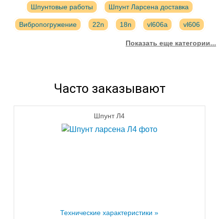
Шпунтовые работы
Шпунт Ларсена доставка
Вибропогружение
22n
18n
vl606a
vl606
vl605
л7
gu22n
Берегоукрепление
gu22n
Показать еще категории...
Аренда
Выкуп
Извлечение
Часто заказывают
Шпунт Л4
Технические характеристики »