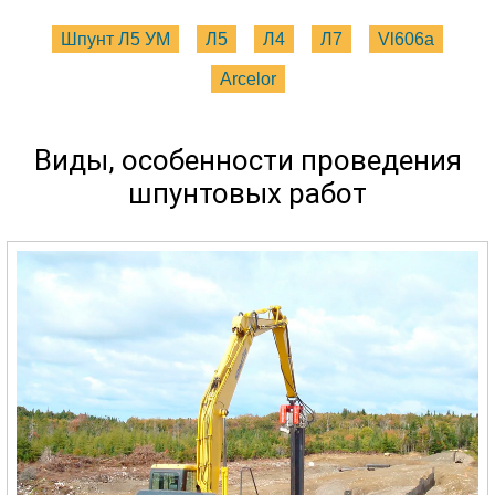
Шпунт Л5 УМ
Л5
Л4
Л7
Vl606a
Arcelor
Виды, особенности проведения
шпунтовых работ