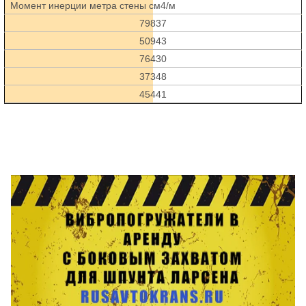
Момент инерции метра стены см4/м
79837
50943
76430
37348
45441