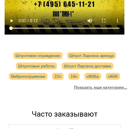
Шпунтовое ограждение
Шпунт Ларсена аренда
Шпунтовые работы
Шпунт Ларсена доставка
Вибропогружение
22n
18n
vl606a
vl606
vl605
л7
gu22n
Берегоукрепление
gu22n
Показать еще категории...
Аренда
Выкуп
Забивка
Часто заказывают