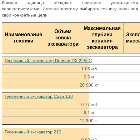
Каждая единица обладает поистине уникальными
характеристиками. Именно поэтому выбирать технику надо под
свои конкретные цели.
Максимальная
Объем
Наименование
глубина
Эксп
ковша
техники
копания
масса
экскаватора
экскаватора
Гусеничный экскаватор Doosan DX 225LС
1.05 м3
6,6 м
20 900 кг
Гусеничный экскаватор Case 130
0.77 м3
6,1 м
12 300 кг
Гусеничный экскаватор 210