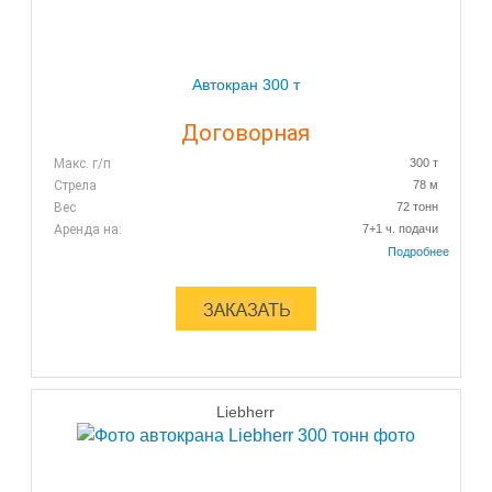
Автокран 300 т
Договорная
Макс. г/п
300 т
Стрела
78 м
Вес
72 тонн
Аренда на:
7+1 ч. подачи
Liebherr