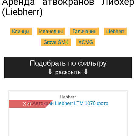
Аренда атвокранов Либхер
(Liebherr)
Клинцы
Ивановцы
Галичанин
Liebherr
Grove GMK
XCMG
Подобрать по фильтру
⇓
⇓
раскрыть
Liebherr
Хит