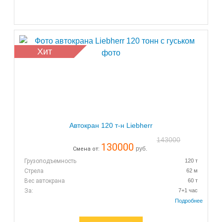
Хит
Автокран 120 т-н Liebherr
143000
130000
руб.
Смена от:
Грузоподъемность
120 т
Стрела
62 м
Вес автокрана
60 т
За:
7+1 час