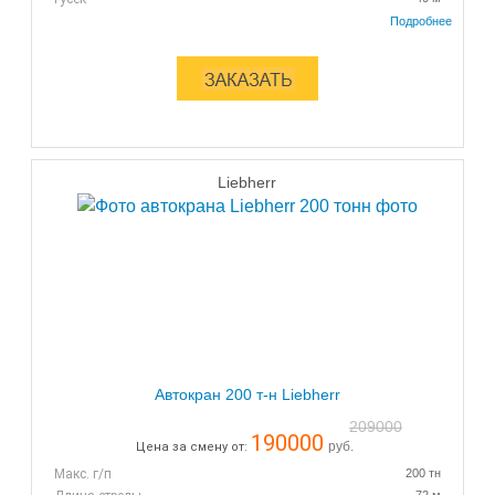
Мин. кол-во часов.
7+1 ч подачи
Liebherr
Автокран 200 т-н Liebherr
209000
190000
руб.
Цена за смену от:
Макс. г/п
200 тн