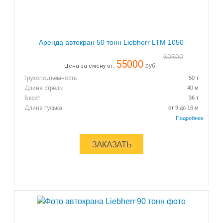
Аренда автокран 50 тонн Liebherr LTM 1050
60500
55000
руб.
Цена за смену от:
Грузоподъемность
50 т
Длина стрелы
40 м
Весит
36 т
Длина гуська
от 9 до 16 м
Цена за смену:
7+1 ч