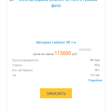
Автокран Liebherr 90 т-н
126500
115000
руб.
Цена за смену
Грузоподъемность
90 тонн
Стрела
70 м
Вес автокрана
48 т
За:
7+1 час