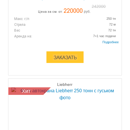
242000
220000
руб.
Цена за см. от:
Макс. г/п
250 тн
Стрела
72 м
Вес
72 тн
Аренда на:
7+1 час подачи
Liebherr
Хит