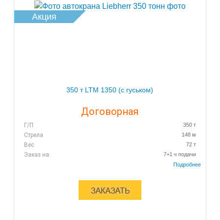
Акция
350 т LTM 1350 (с гуськом)
Договорная
Г/П
350 т
Стрела
148 м
Вес
72 т
Заказ на:
7+1 ч подачи