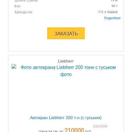
Длина стрелы
72 м
Вес
60 т
Аренда на:
7+1 ч подачи
Liebherr
Автокран Liebherr 200 т-н (с гуськом)
231000
210000
руб.
Цена за см. от: