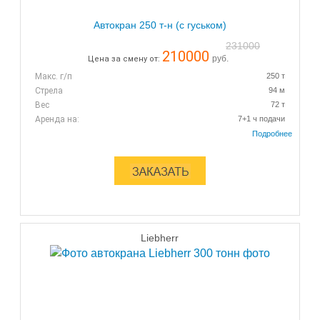
Автокран 250 т-н (с гуськом)
231000
210000
руб.
Цена за смену от:
Макс. г/п
250 т
Стрела
94 м
Вес
72 т
Аренда на:
7+1 ч подачи
Liebherr