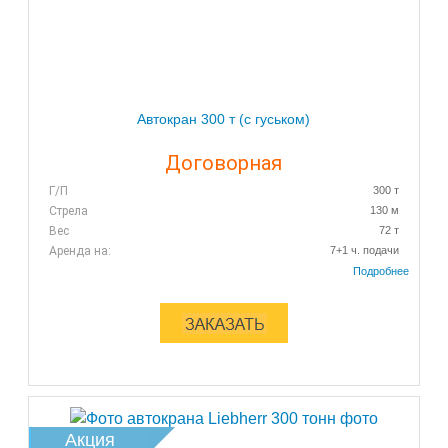
Автокран 300 т (с гуськом)
Договорная
Г/П
300 т
Стрела
130 м
Вес
72 т
Аренда на:
7+1 ч. подачи
Акция