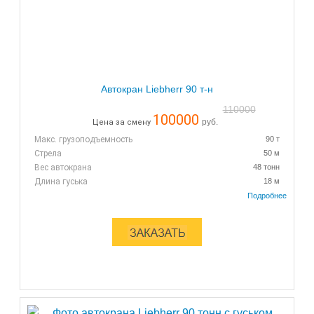
Автокран Liebherr 90 т-н
110000
100000
руб.
Цена за смену
Макс. грузоподъемность
90 т
Стрела
50 м
Вес автокрана
48 тонн
Длина гуська
18 м
Мин. кол-во часов.
7+1 час