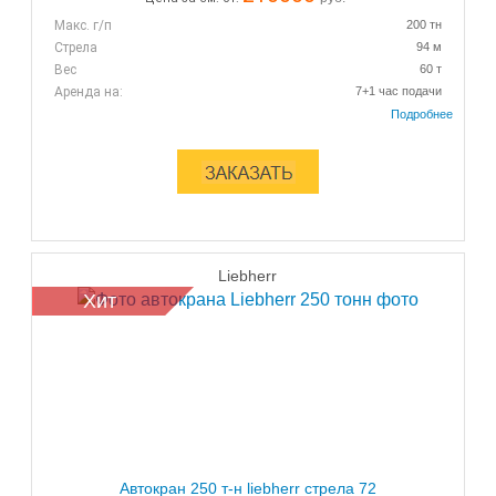
Макс. г/п
200 тн
Стрела
94 м
Вес
60 т
Аренда на:
7+1 час подачи
Liebherr
Хит
Автокран 250 т-н liebherr стрела 72