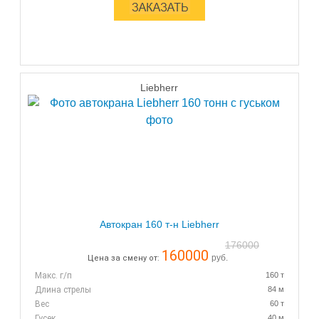
Liebherr
Автокран 160 т-н Liebherr
176000
160000
руб.
Цена за смену от:
Макс. г/п
160 т
Длина стрелы
84 м
Вес
60 т
Гусек
40 м