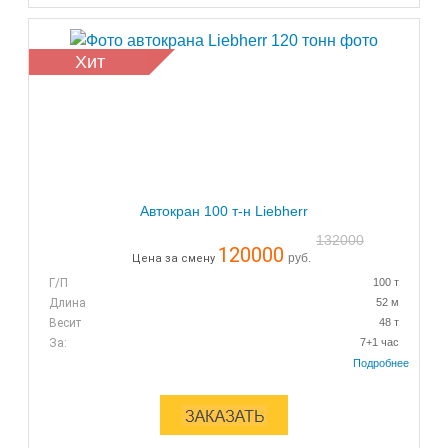
Хит
Автокран 100 т-н Liebherr
132000
120000
руб.
Цена за смену
Г/П
100 т
Длина
52 м
Весит
48 т
За:
7+1 час