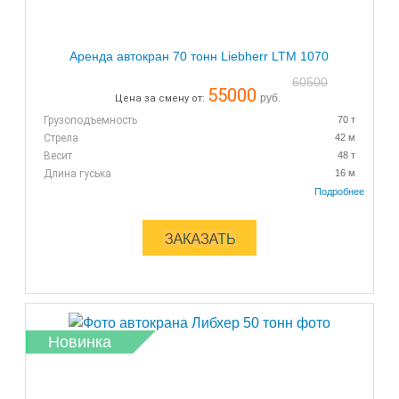
Аренда автокран 70 тонн Liebherr LTM 1070
60500
55000
руб.
Цена за смену от:
Грузоподъемность
70 т
Стрела
42 м
Весит
48 т
Длина гуська
16 м
Цена за смену:
7+1 ч
Новинка