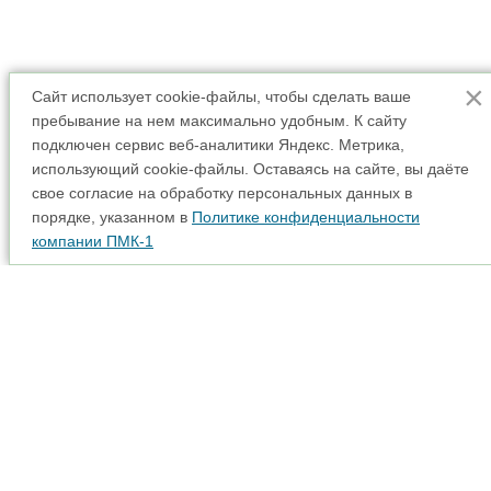
×
Сайт использует cookie-файлы, чтобы сделать ваше
пребывание на нем максимально удобным. К cайту
подключен сервис веб-аналитики Яндекс. Метрика,
использующий cookie-файлы. Оставаясь на сайте, вы даёте
свое согласие на обработку персональных данных в
порядке, указанном в
Политике конфиденциальности
компании ПМК-1
Аренда спецтехники
Карта сайта
Прайс-лист
Наши партнеры
Интерактивная карта
Акции
Доставка
© 2001 - 2026
Адрес: 115280, г. Москва, вн. тер. г. муниципальный
округ Даниловский, ул. Автозаводская, д. 23А