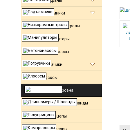
Автокраны
Подъемники
Низкорамные тралы
Манипуляторы
Бетононасосы
Погрузчики
Илососы
Шпунт Ларсена
Длинномеры / Шаланды
Полуприцепы
Компрессоры