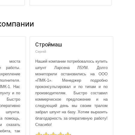
компании
Строймаш
Сергей
е моста
Нашей компании потребовалось купить
е работы.
шпунт Ларсена Л5УМ. Долго
крепление
мониторили остановились на ООО
полнителя.
«ПМК-1». Менеджер подробно
ПМК-1. Нас
проконсультировал и по типам и по
пунту и по
производителям. Быстро составил
 Быстро
коммерческое предложение и на
еративно
следующий день мы своим тралом
 шпунта.
забрал шпунт на базу. Хотим выразить
за помощь,
благодарность за оперативную работу!
м сказать
Спасибо!
ебята, так