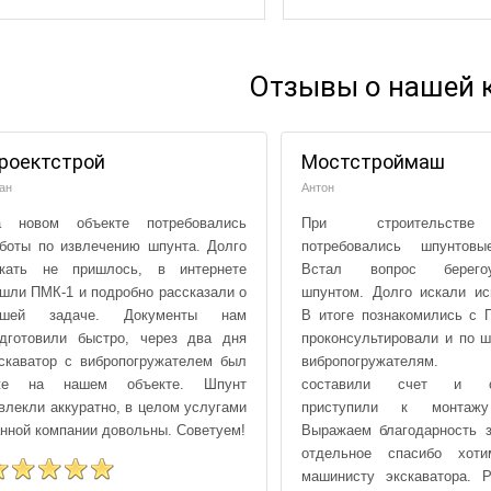
Отзывы о нашей 
роектстрой
Мостстроймаш
ан
Антон
а новом объекте потребовались
При строительств
боты по извлечению шпунта. Долго
потребовались шпунтовы
скать не пришлось, в интернете
Встал вопрос берегоу
шли ПМК-1 и подробно рассказали о
шпунтом. Долго искали ис
ашей задаче. Документы нам
В итоге познакомились с 
дготовили быстро, через два дня
проконсультировали и по ш
скаватор с вибропогружателем был
вибропогружателям.
же на нашем объекте. Шпунт
составили счет и оп
влекли аккуратно, в целом услугами
приступили к монтажу
нной компании довольны. Советуем!
Выражаем благодарность 
отдельное спасибо хоти
машинисту экскаватора. Р