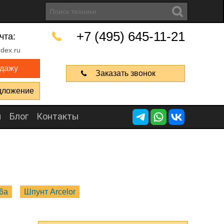
+7 (495) 645-11-21
чта:
dex.ru
одажу
Заказать звонок
дложение
ы
Блог
Контакты
6a
Шпунт Arcelor