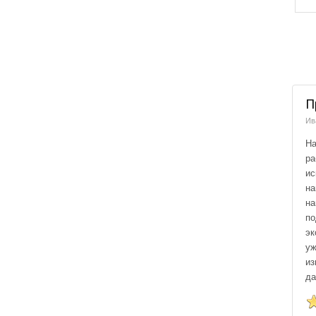
П
Ив
Н
ра
и
на
н
по
эк
у
из
да