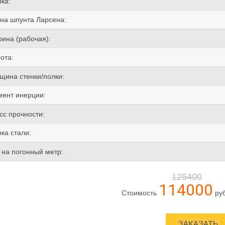
ка:
на шпунта Ларсена:
ина (рабочая):
ота:
щина стенки/полки:
ент инерции:
сс прочности:
ка стали:
 на погонный метр:
125400
114000
Стоимость
ру