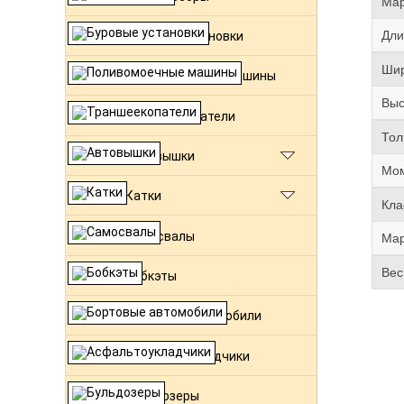
Мар
Дли
Буровые установки
Шир
Поливомоечные машины
Выс
Траншеекопатели
Тол
Автовышки
Мом
Катки
Кла
Самосвалы
Мар
Вес
Бобкэты
Бортовые автомобили
Асфальтоукладчики
Бульдозеры