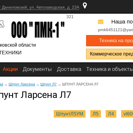
г Даниловский, ул. Автозаводская, д. 23А
321
Наша по
pmk6451121@yan
Техника на пр
ковской области
ТЕХНИКИ
Коммерческое пре
Акции
Документы
Доставка
Техника и объект
ая
→
Шпунт Ларсена
→
Шпунт Л7
→
ШПУНТ ЛАРСЕНА Л7
унт Ларсена Л7
ШпунтЛ5УМ
Л5
Л4
vl60