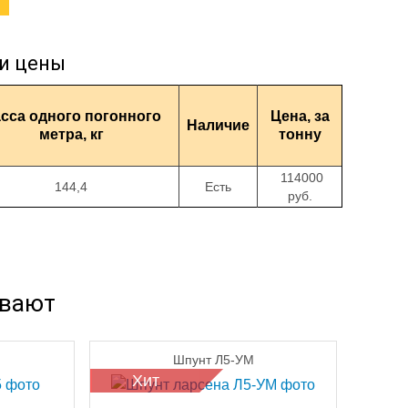
и цены
сса одного погонного
Цена, за
Наличие
метра, кг
тонну
114000
144,4
Есть
руб.
ывают
Шпунт Л5-УМ
Хит