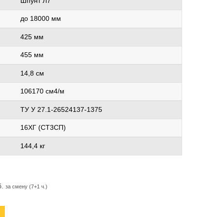
Шпунт Л7
до 18000 мм
425 мм
455 мм
14,8 см
106170 см4/м
ТУ У 27.1-26524137-1375
16ХГ (СТ3СП)
144,4 кг
б.
за смену (7+1 ч.)