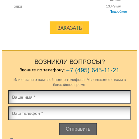
470 мм
тенки/полки
13,4/9 мм
ерции
47 402 см4/м
чности
согласно ГОСТ 4781-85, ТУ 14-2-879-89 и 14-102-147-93
ли
онная, класса С255 или С285 (существуют варианты из легированной стали)
гонный метр
86,3 кг
ВОЗНИКЛИ ВОПРОСЫ?
+7 (495) 645-11-21
Звоните по телефону:
Или оставьте нам свой номер телефона. Мы свяжемся с вами в
ближайшее время.
Отправить