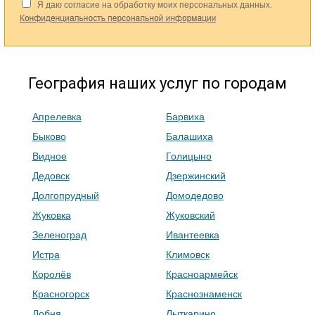
География наших услуг по городам
Апрелевка
Барвиха
Быково
Балашиха
Видное
Голицыно
Дедовск
Дзержинский
Долгопрудный
Домодедово
Жуковка
Жуковский
Зеленоград
Ивантеевка
Истра
Климовск
Королёв
Красноармейск
Красногорск
Краснознаменск
Лобня
Лыткарино