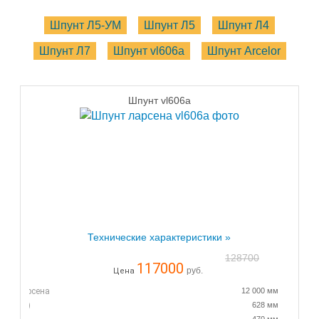
Шпунт Л5-УМ
Шпунт Л5
Шпунт Л4
Шпунт Л7
Шпунт vl606a
Шпунт Arcelor
Шпунт vl606a
Технические характеристики »
128700
117000
руб.
Цена
нта Ларсена
12 000 мм
абочая)
628 мм