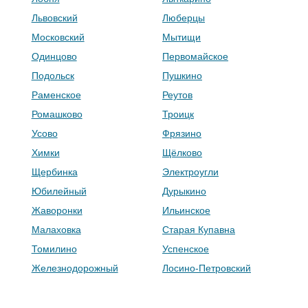
Львовский
Люберцы
Московский
Мытищи
Одинцово
Первомайское
Подольск
Пушкино
Раменское
Реутов
Ромашково
Троицк
Усово
Фрязино
Химки
Щёлково
Щербинка
Электроугли
Юбилейный
Дурыкино
Жаворонки
Ильинское
Малаховка
Старая Купавна
Томилино
Успенское
Железнодорожный
Лосино-Петровский