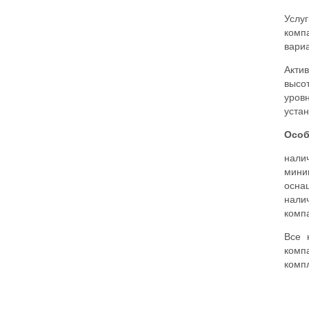
Услу
комп
вари
Акти
высо
уров
устан
Особ
налич
мини
осна
нали
комп
Все 
комп
комп