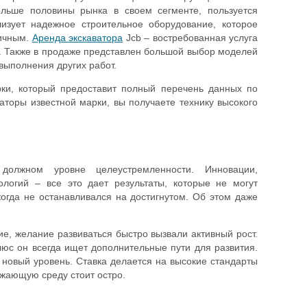
ольше половины рынка в своем сегменте, пользуется
изует надежное строительное оборудование, которое
мичным.
Аренда экскаватора
Jcb – востребованная услуга
е. Также в продаже представлен большой выбор моделей
 выполнения других работ.
ки, который предоставит полный перечень данных по
аторы известной марки, вы получаете технику высокого
должном уровне целеустремленности. Инновации,
логий – все это дает результаты, которые не могут
огда не останавливался на достигнутом. Об этом даже
е, желание развиваться быстро вызвали активный рост.
люс он всегда ищет дополнительные пути для развития.
 новый уровень. Ставка делается на высокие стандарты
ужающую среду стоит остро.