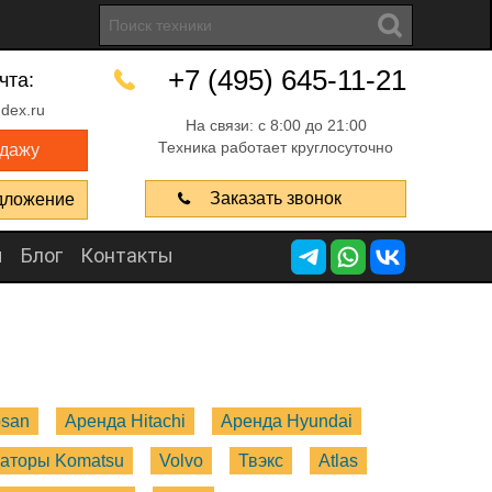
+7 (495) 645-11-21
чта:
dex.ru
На связи: с 8:00 до 21:00
Техника работает круглосуточно
одажу
Заказать звонок
дложение
ы
Блог
Контакты
osan
Аренда Hitachi
Аренда Hyundai
ваторы Komatsu
Volvo
Твэкс
Atlas