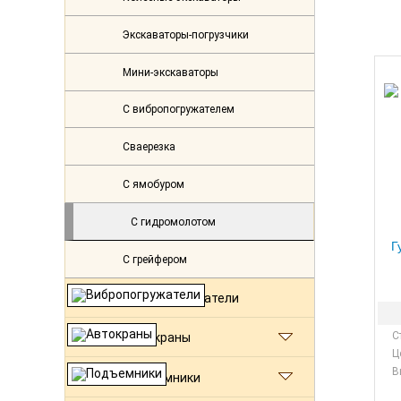
Экскаваторы-погрузчики
Мини-экскаваторы
С вибропогружателем
Сваерезка
С ямобуром
С гидромолотом
Г
С грейфером
Вибропогружатели
С
Автокраны
Ц
В
Подъемники