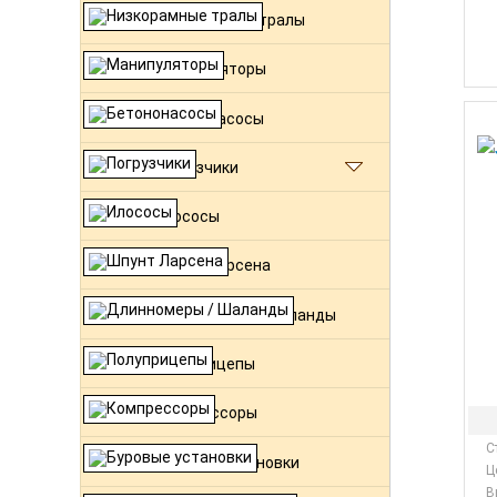
Низкорамные тралы
Манипуляторы
Бетононасосы
Погрузчики
Илососы
Шпунт Ларсена
Длинномеры / Шаланды
Полуприцепы
Компрессоры
С
Буровые установки
Ц
В