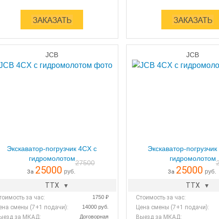
JCB
JCB
Экскаватор-погрузчик 4CX с
Экскаватор-погрузчик
гидромолотом
гидромолотом
27500
25000
25000
руб.
руб.
За
За
ТТХ
ТТХ
тоимость за час:
1750 ₽
Стоимость за час:
ена смены (7+1 подачи):
14000 руб.
Цена смены (7+1 подачи):
ыезд за МКАД:
Договорная
Выезд за МКАД: