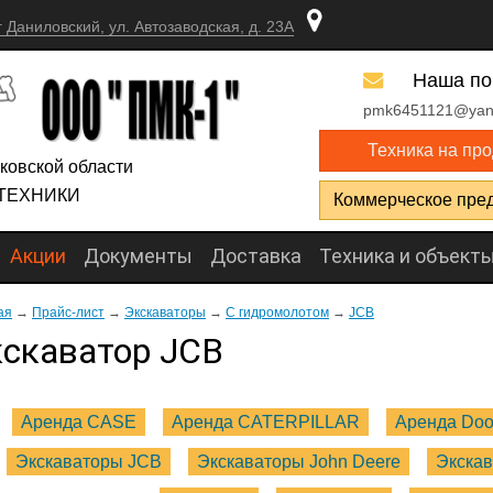
г Даниловский, ул. Автозаводская, д. 23А
Наша по
pmk6451121@yan
Техника на пр
ковской области
ТЕХНИКИ
Коммерческое пре
Акции
Документы
Доставка
Техника и объект
ая
→
Прайс-лист
→
Экскаваторы
→
С гидромолотом
→
JCB
скаватор JCB
Аренда CASE
Аренда CATERPILLAR
Аренда Do
Экскаваторы JCB
Экскаваторы John Deere
Экска