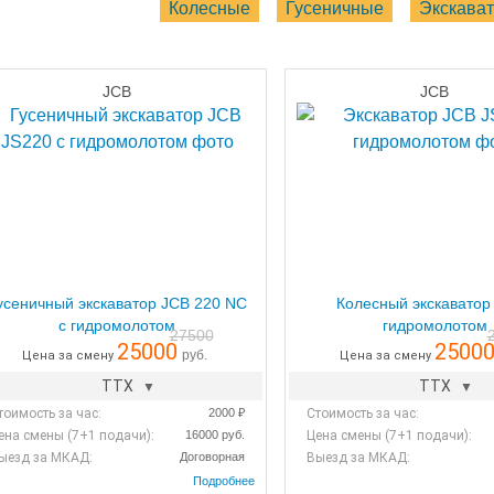
Колесные
Гусеничные
Экскават
JCB
JCB
усеничный экскаватор JCB 220 NC
Колесный экскаватор 
с гидромолотом
гидромолотом
27500
25000
2500
руб.
Цена за смену
Цена за смену
ТТХ
ТТХ
тоимость за час:
2000 ₽
Стоимость за час:
ена смены (7+1 подачи):
16000 руб.
Цена смены (7+1 подачи):
ыезд за МКАД:
Договорная
Выезд за МКАД: