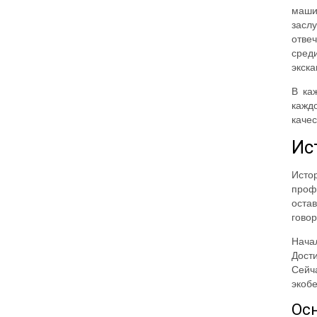
маши
засл
отве
сред
экска
В ка
кажд
каче
Ис
Исто
проф
оста
говор
Нача
Дост
Сейч
экобе
Ос