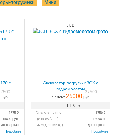
оры-погрузчики
Мини
JCB
170 с
Экскаватор погрузчик 3CX с
гидромолотом
27500
27500
0
25000
руб.
руб.
За смену
ТТХ
1875 ₽
Стоимость за ч:
1750 ₽
15000 руб.
Цена см(7+1):
14000 р.
Договорная
Выезд за МКАД:
Договорная