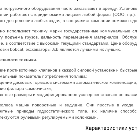
ги погрузочного оборудования часто заказывают в аренду. Устано
ании работают с юридическими лицами любой формы (ООО, пр.). В
ант для решения любых задач, а специалист компании поможет сд
вно используют технику марки государственные коммунальные 
ту подъема грузов, дальность перемещения материалов. Обслуж
не, в соответствие с высокими текущими стандартами. Цена обору
овки bobcat, экскаваторы Jcb являются лучшими их лучших.
енности техники:
ие противоточных клапанов в каждой силовой установке и быстрые
мальный показатель потребления топлива;
щение дисковых тормозов системами автоматической компенсации
чие фильтра самоочистки;
актные размеры и модифицированное усовершенствованное шасси
колеса машин поворотные и ведущие. Они простые в уходе, 
актные приводы гидростатического типа, их наличие способ
лектуются рулевыми регулируемыми колонками.
Характеристики ус