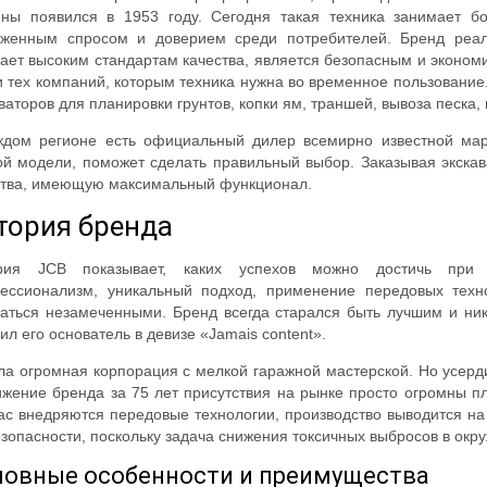
ны появился в 1953 году. Сегодня такая техника занимает б
уженным спросом и доверием среди потребителей. Бренд реал
чает высоким стандартам качества, является безопасным и эконо
и тех компаний, которым техника нужна во временное пользовани
ваторов для планировки грунтов, копки ям, траншей, вывоза песка,
ждом регионе есть официальный дилер всемирно известной мар
ой модели, поможет сделать правильный выбор. Заказывая экскав
ства, имеющую максимальный функционал.
тория бренда
рия JCB показывает, каких успехов можно достичь при 
ессионализм, уникальный подход, применение передовых техно
ваться незамеченными. Бренд всегда старался быть лучшим и ник
ил его основатель в девизе «Jamais content».
ла огромная корпорация с мелкой гаражной мастерской. Но усерди
ижение бренда за 75 лет присутствия на рынке просто огромны п
ас внедряются передовые технологии, производство выводится на
зопасности, поскольку задача снижения токсичных выбросов в окр
новные особенности и преимущества