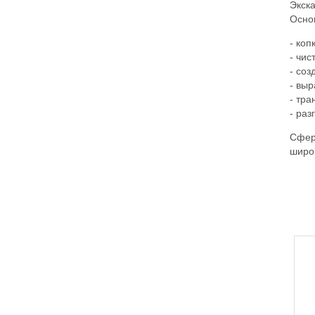
Экск
Осно
- коп
- чис
- со
- вы
- тра
- раз
Сфер
широ