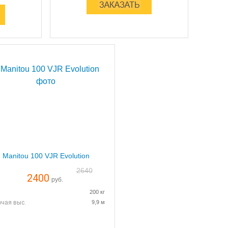
Manitou 100 VJR Evolution
2640
2400
руб.
200 кг
чая выс.
9,9 м