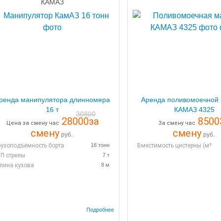
КАМАЗ
ренда манипулятора длинномера
Аренда поливомоечной
16 т
КАМАЗ 4325
30800
28000
за
8500
Цена за смену час
За смену час
смену
смену
руб.
руб.
рузоподъемность борта
16 тонн
Вместимость цистерны (м³):
/П стрелы
7 т
лина кузова
8 м