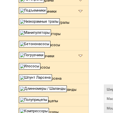
Автокраны
Подъемники
Низкорамные тралы
Манипуляторы
Бетононасосы
Погрузчики
Илососы
Шпунт Ларсена
Шир
Длинномеры / Шаланды
Мас
Полуприцепы
Мощ
Компрессоры