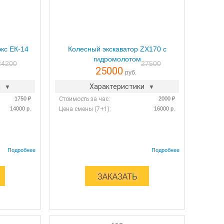
кс ЕК-14
Колесный экскаватор ZX170 с
гидромолотом
24200
27500
25000
руб.
и
Характеристики
1750 ₽
Стоимость за час:
2000 ₽
14000 р.
Цена смены (7+1):
16000 р.