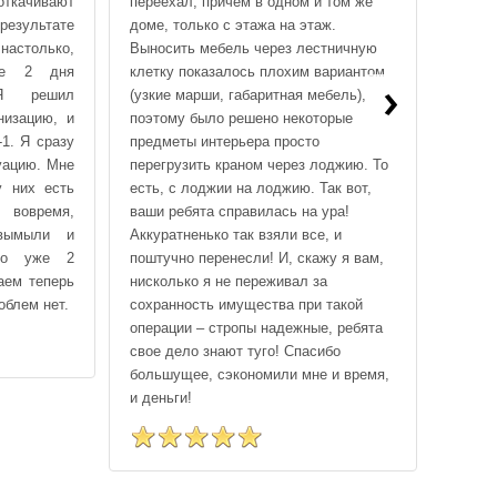
подря
ткачивают
переехал, причем в одном и том же
квали
результате
доме, только с этажа на этаж.
сотруд
настолько,
Выносить мебель через лестничную
быстро
ые 2 дня
клетку показалось плохим вариантом
›
же, во
 Я решил
(узкие марши, габаритная мебель),
пожел
низацию, и
поэтому было решено некоторые
поболь
1. Я сразу
предметы интерьера просто
хорош
уацию. Мне
перегрузить краном через лоджию. То
клиент
у них есть
есть, с лоджии на лоджию. Так вот,
 вовремя,
ваши ребята справилась на ура!
 вымыли и
Аккуратненько так взяли все, и
шло уже 2
поштучно перенесли! И, скажу я вам,
аем теперь
нисколько я не переживал за
облем нет.
сохранность имущества при такой
операции – стропы надежные, ребята
свое дело знают туго! Спасибо
большущее, сэкономили мне и время,
и деньги!