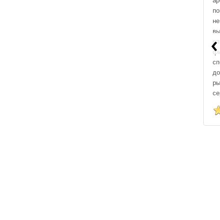
ар
по
не
вы
‹
оп
фи
сп
до
ры
се