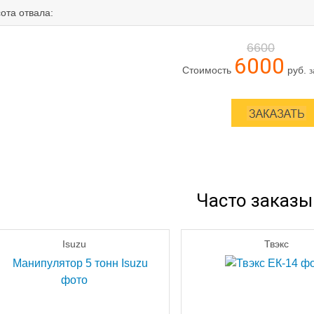
ота отвала:
6600
6000
Стоимость
руб.
з
Часто заказ
Isuzu
Твэкс