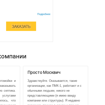
компании
Просто Москвич
«Пос
Никола
томойки и
Здравствуйте. Оказывается, такие
Хочу 
заказывать
организации, как ПМК-1, работают и с
благод
з септика.
обычными людьми, никого не
ПМК-1!
 услугами
представляющими (я имею ввиду
начали
лось, что
компании или структуры). Я недавно