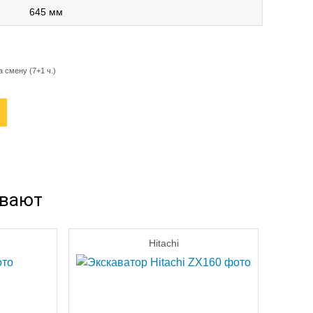
645 мм
а смену (7+1 ч.)
ывают
Hitachi