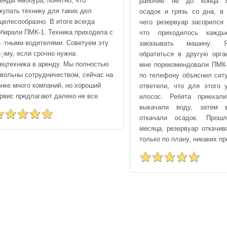
енды ямобура, понятно, что
рабочие не до конца о
купать технику для таких дел
осадок и грязь со дна, в 
целесообразно. В итоге всегда
чего резервуар засорился 
бирали ПМК-1. Техника приходила с
что приходилось кажд
ытными водителями. Советуем эту
заказывать машину.
рму, если срочно нужна
обратиться в другую орга
ецтехника в аренду. Мы полностью
мне порекомендовали ПМК-
вольны сотрудничеством, сейчас на
по телефону объяснил сит
нке много компаний, но хороший
ответили, что для этого 
рвис предлагают далеко не все.
илосос. Ребята приехали
выкачали воду, затем
откачали осадок. Про
месяца, резервуар откачив
только по плану, никаких пр