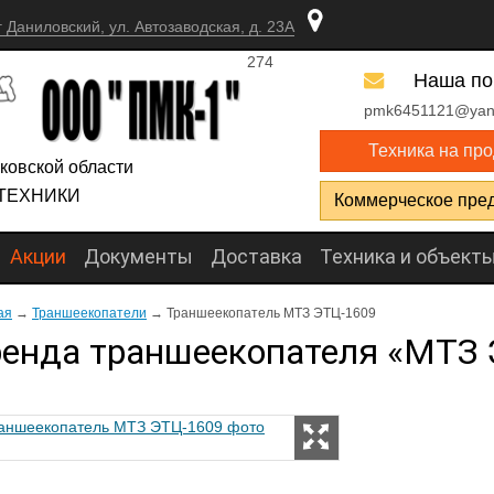
г Даниловский, ул. Автозаводская, д. 23А
274
Наша по
pmk6451121@yan
Техника на пр
ковской области
ТЕХНИКИ
Коммерческое пре
Акции
Документы
Доставка
Техника и объект
ая
→
Траншеекопатели
→
Траншеекопатель МТЗ ЭТЦ-1609
енда траншеекопателя «МТЗ