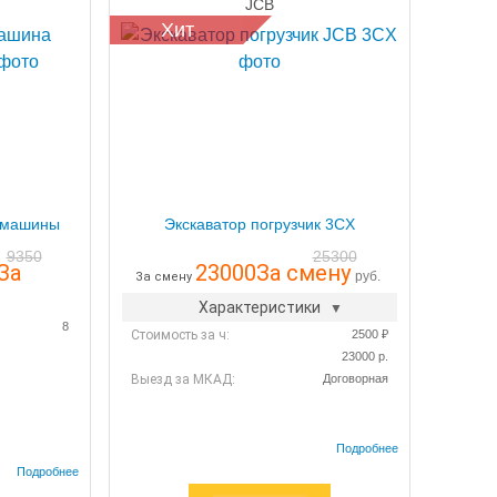
JCB
Хит
 машины
Экскаватор погрузчик 3CX
9350
25300
За
23000
За смену
руб.
За смену
Характеристики
8
Стоимость за ч:
2500 ₽
23000 р.
Выезд за МКАД:
Договорная