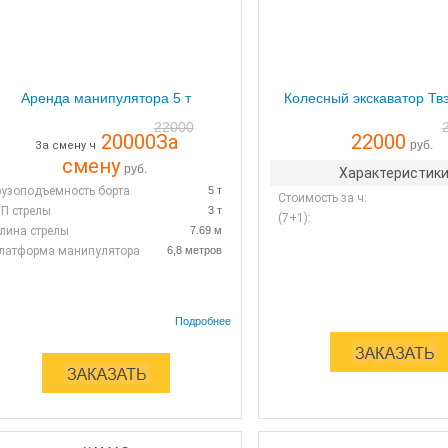
Аренда манипулятора 5 т
Колесный экскаватор Твэ
22000
20000
За
22000
руб.
За смену ч
смену
руб.
Характеристик
рузоподъемность борта
5 т
Стоимость за ч:
/П стрелы
3 т
(7+1):
лина стрелы
7.69 м
латформа манипулятора
6,8 метров