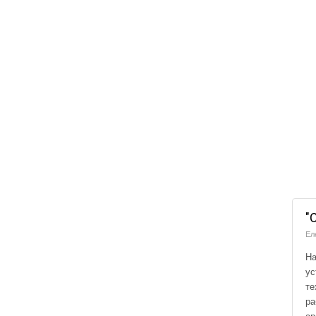
"
Ел
На
ус
те
ра