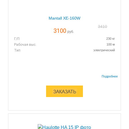
Mantall XE-160W
3410
3100
руб.
Г/П
230 кг
Рабочая выс.
100 м
Тип
электрический