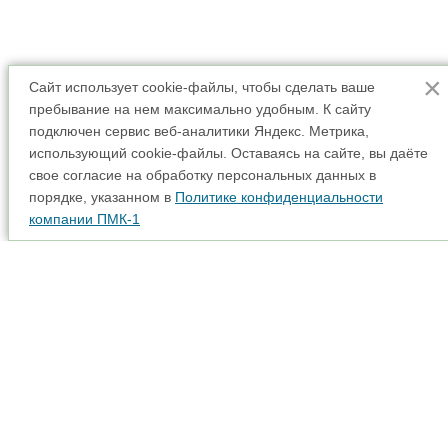
×
Сайт использует cookie-файлы, чтобы сделать ваше
пребывание на нем максимально удобным. К cайту
подключен сервис веб-аналитики Яндекс. Метрика,
использующий cookie-файлы. Оставаясь на сайте, вы даёте
свое согласие на обработку персональных данных в
порядке, указанном в
Политике конфиденциальности
компании ПМК-1
Аренда спецтехники
Карта сайта
Прайс-лист
Наши партнеры
Интерактивная карта
Акции
Доставка
© 2001 - 2026
Адрес: 115280, г. Москва, вн. тер. г. муниципальный
округ Даниловский, ул. Автозаводская, д. 23А