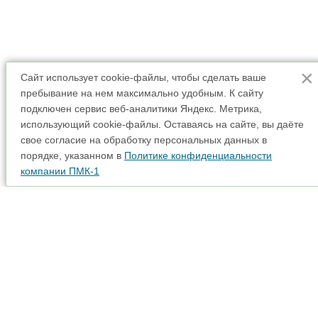
×
Сайт использует cookie-файлы, чтобы сделать ваше
пребывание на нем максимально удобным. К cайту
подключен сервис веб-аналитики Яндекс. Метрика,
использующий cookie-файлы. Оставаясь на сайте, вы даёте
свое согласие на обработку персональных данных в
порядке, указанном в
Политике конфиденциальности
компании ПМК-1
Аренда спецтехники
Карта сайта
Прайс-лист
Наши партнеры
Интерактивная карта
Акции
Доставка
© 2001 - 2026
Адрес: 115280, г. Москва, вн. тер. г. муниципальный