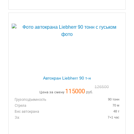
Автокран Liebherr 90 т-н
126500
115000
руб.
Цена за смену
Грузоподъемность
90 тонн
Стрела
70 м
Вес автокрана
48 т
За:
7+1 час