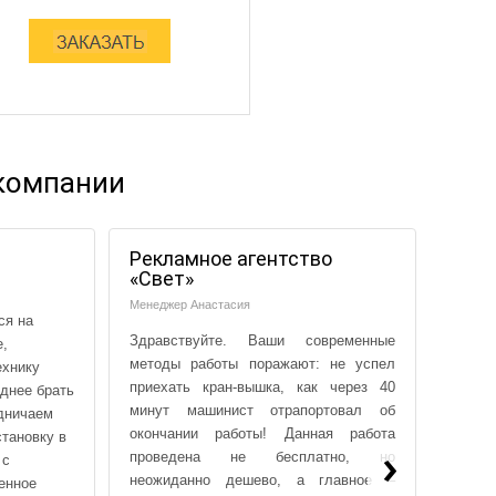
компании
Рекламное агентство
ЧП «
«Свет»
Коллек
Менеджер Анастасия
ся на
Здравс
Здравствуйте. Ваши современные
е,
Мы – 
методы работы поражают: не успел
ехнику
програ
приехать кран-вышка, как через 40
однее брать
новый
минут машинист отрапортовал об
удничаем
переве
окончании работы! Данная работа
становку в
электр
›
проведена не бесплатно, но
 с
себе т
неожиданно дешево, а главное –
енное
бережн