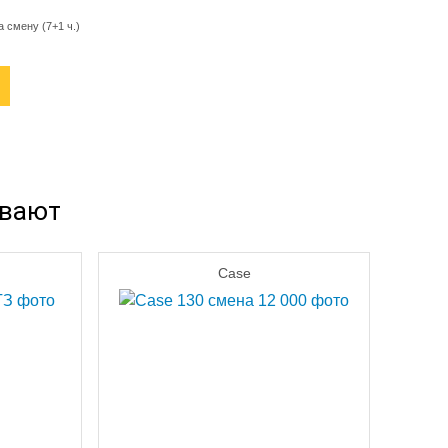
а смену (7+1 ч.)
ывают
Case