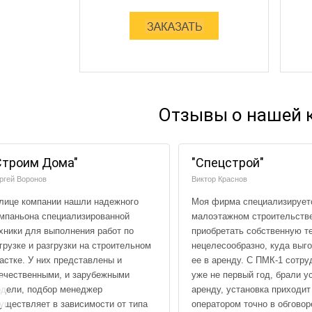
Отзывы о нашей 
Строим Дома"
"Спецстрой"
ргей Воронов
Виктор Краснов
лице компании нашли надежного
Моя фирма специализирует
мпаньона специализированной
малоэтажном строительств
хники для выполнения работ по
приобретать собственную т
грузке и разгрузки на строительном
нецелесообразно, куда выг
астке. У них представлены и
ее в аренду. С ПМК-1 сотр
ечественными, и зарубежными
уже не первый год, брали у
дели, подбор менеджер
аренду, установка приходит
уществляет в зависимости от типа
оператором точно в обговор