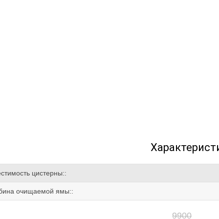
Характерист
стимость цистерны::
бина очищаемой ямы::
9900