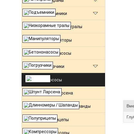
Автокраны
Подъемники
Низкорамные тралы
Манипуляторы
Бетононасосы
Погрузчики
Илососы
Шпунт Ларсена
Вме
Длинномеры / Шаланды
Глу
Полуприцепы
Компрессоры