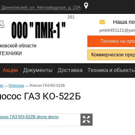
г Даниловский, ул. Автозаводская, д. 23А
261
Наша по
pmk6451121@yan
Техника на пр
ковской области
ТЕХНИКИ
Коммерческое пре
Акции
Документы
Доставка
Техника и объект
ая
→
Илососы
→
Илосос ГАЗ КО-522Б
осос ГАЗ КО-522Б