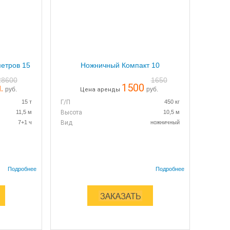
етров 15
Ножничный Компакт 10
28600
1650
.
1500
руб.
руб.
Цена аренды
15 т
Г/П
450 кг
11,5 м
Высота
10,5 м
7+1 ч
Вид
ножничный