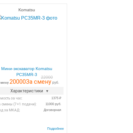
Komatsu
Мини-экскаватор Komatsu
PC35MR-3
22000
20000
За смену
руб.
смену
Характеристики
мость за час:
1375 ₽
 смены (7+1 подачи):
11000 руб.
зд за МКАД:
Договорная