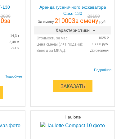
Т-130
Аренда гусеничного экскаватора
Case 130
33000
23100
00
за
21000
За смену
руб.
За смену
Характеристики
14,3 т
Стоимость за час:
1625 ₽
2,48 м
Цена смены (7+1 подачи):
13000 руб.
7+1 ч
Выезд за МКАД:
Договорная
Haulotte