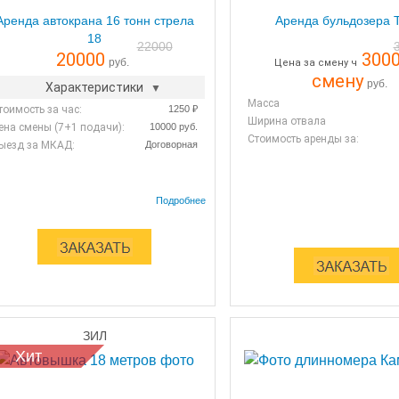
Аренда автокрана 16 тонн стрела
Аренда бульдозера 
18
22000
20000
300
руб.
Цена за смену ч
смену
руб.
Характеристики
Масса
тоимость за час:
1250 ₽
Ширина отвала
ена смены (7+1 подачи):
10000 руб.
Стоимость аренды за:
ыезд за МКАД:
Договорная
ЗИЛ
Хит