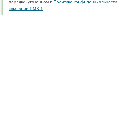
порядке, указанном в
Политике конфиденциальности
компании ПМК-1
Аренда спецтехники
Карта сайта
Прайс-лист
Наши партнеры
Интерактивная карта
Акции
Доставка
© 2001 - 2026
Адрес: 115280, г. Москва, вн. тер. г. муниципальный
округ Даниловский, ул. Автозаводская, д. 23А
+7 (495) 645-11-21
pmk6451121@yandex.ru