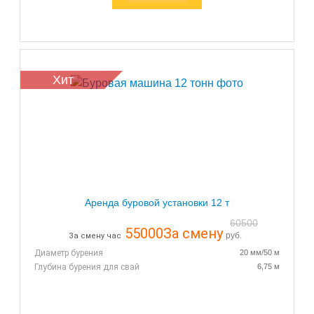
Хит
Аренда буровой установки 12 т
60500
55000
За смену
руб.
За смену час
Диаметр бурения
20 мм/50 м
Глубина бурения для свай
6,75 м