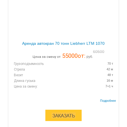
Аренда автокран 70 тонн Liebherr LTM 1070
60500
55000
от:
руб.
Цена за смену от:
Грузоподъемность
70 т
Стрела
42 м
Весит
48 т
Длина гуська
16 м
Цена за смену:
7+1 ч