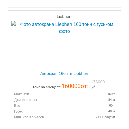
Liebherr
Автокран 160 т-н Liebherr
176000
160000
от:
руб.
Цена за смену от:
Макс. г/п
160 т
Длина стрелы
84 м
Вес
60 т
Гусек
40 м
Мин. кол-во часов.
7+1 ч подачи