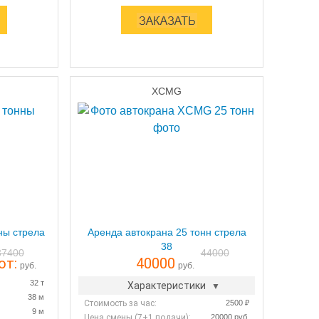
XCMG
ны стрела
Аренда автокрана 25 тонн стрела
38
37400
44000
от:
40000
руб.
руб.
32 т
Характеристики
38 м
Стоимость за час:
2500 ₽
9 м
Цена смены (7+1 подачи):
20000 руб.