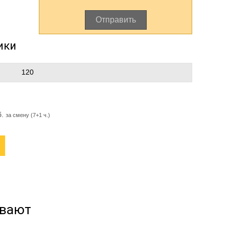
Отправить
ики
120
б.
за смену (7+1 ч.)
ывают