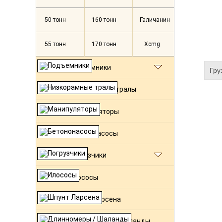
50 тонн
160 тонн
Галичанин
55 тонн
170 тонн
Xcmg
Подъемники
Гру
Низкорамные тралы
Манипуляторы
Бетононасосы
Погрузчики
Илососы
Шпунт Ларсена
Длинномеры / Шаланды