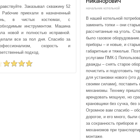
Никанорович
равствуйте. Заказывал скважину 52
начальник котельной
 Рабочие приехали в назначенный
В нашей котельной потребо
ень, в чистых костюмах, с
заменить топки – они стары
обходимым инструментом. Машина
рассчитанные на уголь. Ста
ла новой и полностью исправной.
было газовое оборудование
елали все за пол дня. Спасибо за
приборы – и новые, и стары
рофессионализм, скорость и
габаритные и тяжелые. Поэ
ветственный подход.
услугами ПМК-1 Попользов
дважды – снять старое обо
почистить и подготовить те
для установки нового (это 
своими силами), поставить
механизмы. Технику пришл
арендовать мощную, но сра
крановщики без сучка, без 
Огромное вам спасибо – об
дорогое, и его много, были 
за сохранность приборов и
механизмов при транспорти
монтаже.