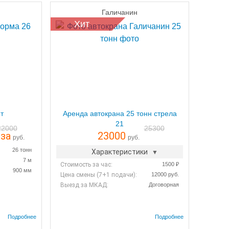
Галичанин
Хит
т
Аренда автокрана 25 тонн стрела
21
22000
25300
0
за
23000
руб.
руб.
26 тонн
Характеристики
7 м
Стоимость за час:
1500 ₽
900 мм
Цена смены (7+1 подачи):
12000 руб.
Выезд за МКАД:
Договорная