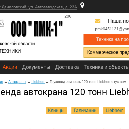
г Даниловский, ул. Автозаводская, д. 23А
286
Наша по
pmk6451121@yan
Техника на пр
ковской области
ТЕХНИКИ
Коммерческое пре
Акции
Документы
Доставка
Техника и объект
ая
→
Автокраны
→
Liebherr
→
Грузоподъемность 120 тонн Liebherr с гуськом
енда автокрана 120 тонн Liebh
Клинцы
Галичанин
Liebherr