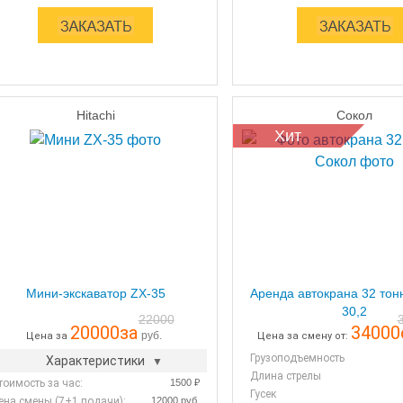
Hitachi
Сокол
Хит
Мини-экскаватор ZX-35
Аренда автокрана 32 тон
30,2
22000
20000
за
34000
руб.
Цена за
Цена за смену от:
Грузоподъемность
Характеристики
Длина стрелы
тоимость за час:
1500 ₽
Гусек
ена смены (7+1 подачи):
12000 руб.