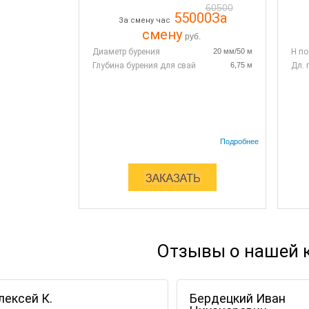
60500
55000
За
За смену час
смену
руб.
Диаметр бурения
20 мм/50 м
H п
Глубина бурения для свай
6,75 м
Дл. 
Отзывы о нашей 
лексей К.
Бердецкий Иван