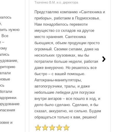
Ткаченко В.М. и.о. директора
Сергей
Представляю компанию «Сантехника и
Нашей
валось
приборы», работаем в Подмосковье.
шпун
е,
Нам понадобилось перевезти
монит
вить нужно
имущество со складов на другое
«ПМК
. Все
место хранения. Сантехника
проко
е –
бьющаяся, объем продукции просто
произ
тому
огромный. Своими силами, даже на
комм
›
ались
нескольких грузовиках, мы бы
следу
рудование,
потратили больше недели, работая
забрал
рриторию
даже внеурочно. Но решилось все
благод
делали
быстро – с вашей помощью.
Спаси
 новые
Автокраны-манипуляторы,
ось
автопогрузчики, тралы, и даже
ботали
небольшие лебедки для погрузки
задоринки.
внутри ангаров – все пошло в ход, и
орудование
дело было сделано. Сделано, я бы
опасения
сказал, аккуратно, но сильно. Будем
обращаться только к вам, решено!
ровке и