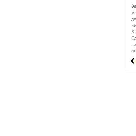
Зд
м.
д
не
бы
Сд
п
от
‹