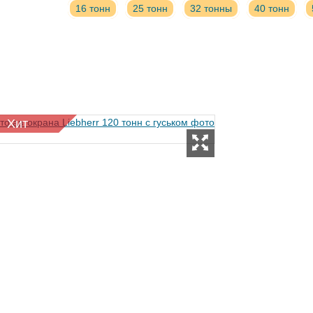
16 тонн
25 тонн
32 тонны
40 тонн
Хит