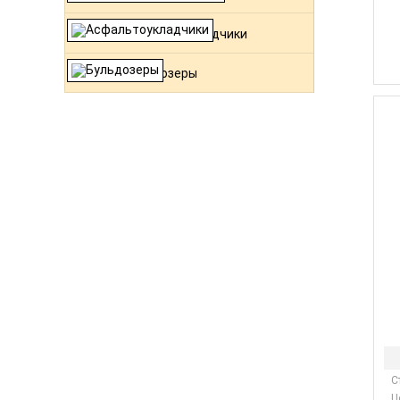
Асфальтоукладчики
Бульдозеры
С
Ц