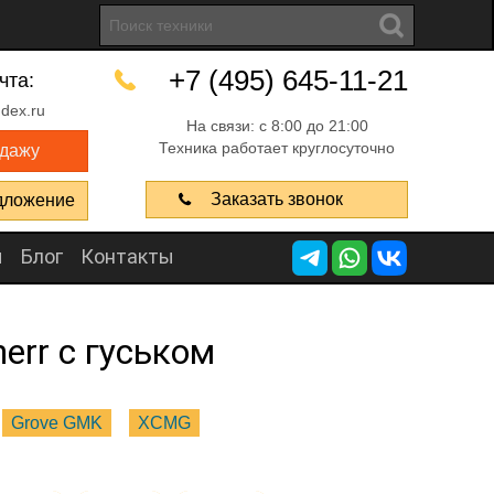
+7 (495) 645-11-21
чта:
dex.ru
На связи: с 8:00 до 21:00
Техника работает круглосуточно
одажу
Заказать звонок
дложение
ы
Блог
Контакты
err с гуськом
Grove GMK
XCMG