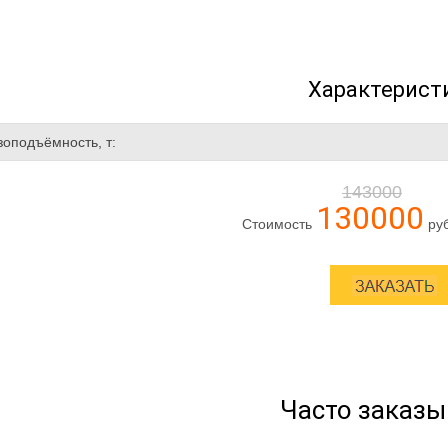
Характерист
зоподъёмность, т:
143000
130000
Стоимость
ру
Часто заказ