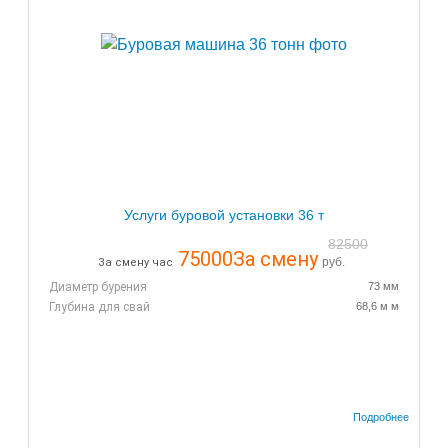
Услуги буровой установки 36 т
82500
75000
За смену
руб.
За смену час
Диаметр бурения
73 мм
Глубина для свай
68,6 м м