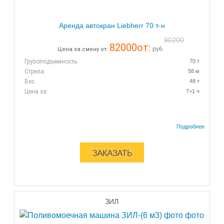
Аренда автокран Liebherr 70 т-н
90200
82000
от:
руб.
Цена за смену от:
Грузоподъемность
70 т
Стрела
58 м
Вес
48 т
Цена за:
7+1 ч
ЗИЛ